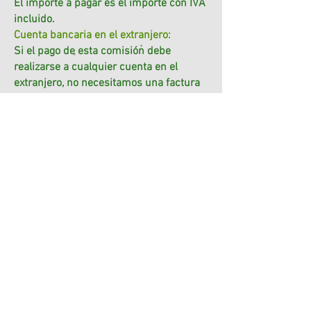
El importe a pagar es el importe con IVA
incluido.
Cuenta bancaria en el extranjero:
Si el pago de esta comisión debe
realizarse a cualquier cuenta en el
extranjero, no necesitamos una factura
oficial.
No podemos pagar ninguna comisión a
mano.
Fiyat Listesi
Lista de precios
TT66S y TT77 - Grupo de Maquinas
Pequeñas
Entre 500 USD y 1200 USD según la
máquina, la demanda anual del