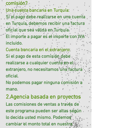
comisión?
Una cuenta bancaria en Turquía:
Si el pago debe realizarse en una cuenta
en Turquía, debemos recibir una factura
oficial que sea válida en Turquía.
El importe a pagar es el importe con IVA
incluido.
Cuenta bancaria en el extranjero:
Si el pago de esta comisión debe
realizarse a cualquier cuenta en el
extranjero, no necesitamos una factura
oficial.
No podemos pagar ninguna comisión a
mano.
2.Agencia basada en proyectos
Las comisiones de ventas a través de
este programa pueden ser altas según
lo decida usted mismo. Podemos
cambiar el monto total en nuestra