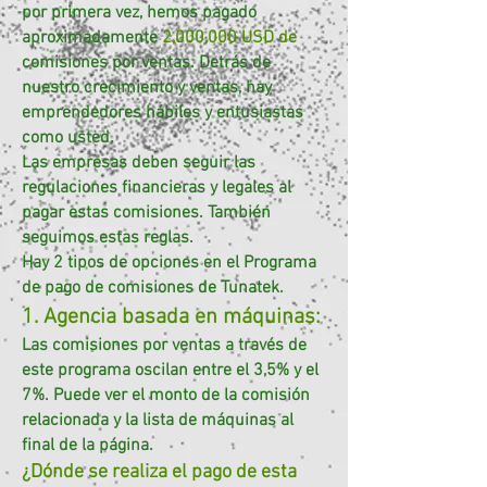
por primera vez, hemos pagado
aproximadamente
2,000,000 USD de
comisiones por ventas. Detrás de
nuestro crecimiento y ventas, hay
emprendedores hábiles y entusiastas
como usted.
Las empresas deben seguir las
regulaciones financieras y legales al
pagar estas comisiones. También
seguimos estas reglas.
Hay 2 tipos de opciones en el Programa
de pago de comisiones de Tunatek.
1. Agencia basada en máquinas:
Las comisiones por ventas a través de
este programa oscilan entre el 3,5% y el
7%. Puede ver el monto de la comisión
relacionada y la lista de máquinas al
final de la página.
¿Dónde se realiza el pago de esta